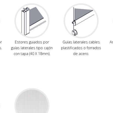
r
Estores guiados por
Guías laterales cables
A
s.
guías laterales tipo cajón
plastificados o forrados
con tapa (40 X 18mm).
de acero.